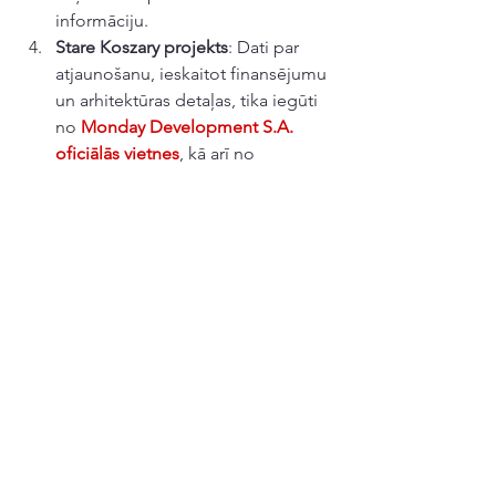
informāciju.
Stare Koszary projekts
: Dati par 
atjaunošanu, ieskaitot finansējumu 
un arhitektūras detaļas, tika iegūti 
no 
Monday Development S.A. 
oficiālās vietnes
, kā arī no 
arhitektūras un pilsētplānošanas 
publikācijām 
Polijā
.
Studio ADS
: Informācija par 
Studio 
ADS
 un galveno arhitektu 
Jacek 
Sroczyński
 tika iegūta no biroja 
oficiālās vietnes, 
Studio ADS
, un 
no nozares specifiskiem rakstiem 
par 
Polijas
 arhitektūru.
ES subsīdiju informācija
: Vispārēja 
informācija par 
ES subsīdijām
pilsētu atjaunošanas projektiem 
Polijā
 tika iegūta no 
Europa.eu
 un 