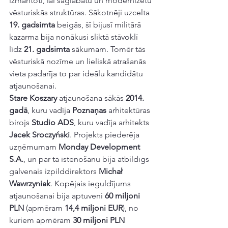
izmantoti, lai saglabātu un modernizētu 
vēsturiskās struktūras. Sākotnēji uzcelta 
19. gadsimta
 beigās, šī bijusī militārā 
kazarma bija nonākusi sliktā stāvoklī 
līdz 
21. gadsimta
 sākumam. Tomēr tās 
vēsturiskā nozīme un lieliskā atrašanās 
vieta padarīja to par ideālu kandidātu 
atjaunošanai.
Stare Koszary
 atjaunošana sākās 
2014. 
gadā
, kuru vadīja 
Poznaņas
 arhitektūras 
birojs 
Studio ADS
, kuru vadīja arhitekts 
Jacek Sroczyński
. Projekts piederēja 
uzņēmumam 
Monday Development 
S.A.
, un par tā īstenošanu bija atbildīgs 
galvenais izpilddirektors 
Michał 
Wawrzyniak
. Kopējais ieguldījums 
atjaunošanai bija aptuveni 
60 miljoni 
PLN
 (apmēram 
14,4 miljoni EUR
), no 
kuriem apmēram 
30 miljoni PLN