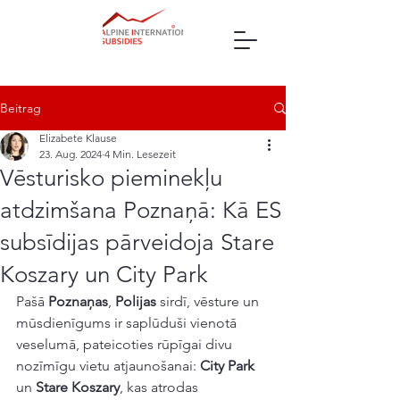
Beitrag
Elizabete Klause
23. Aug. 2024
4 Min. Lesezeit
Vēsturisko pieminekļu
atdzimšana Poznaņā: Kā ES
subsīdijas pārveidoja Stare
Koszary un City Park
Pašā 
Poznaņas
, 
Polijas
 sirdī, vēsture un 
mūsdienīgums ir saplūduši vienotā 
veselumā, pateicoties rūpīgai divu 
nozīmīgu vietu atjaunošanai: 
City Park
un 
Stare Koszary
, kas atrodas 