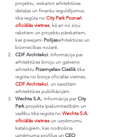
projektu, ieskaitot arhitektūras 
detaļas un finanšu ieguldījumus, 
tika iegūta no 
City Park Poznań 
oficiālās vietnes
, kā arī no ziņu 
rakstiem un projektu pārskatiem, 
kas pieejami 
Polijas
arhitektūras un 
būvniecības nozarē.
CDF Architekci
: Informācija par 
arhitektūras biroju un galveno 
arhitektu 
Przemysław Cieślik
 tika 
iegūta no biroja oficiālās vietnes, 
CDF Architekci
, un saistītām 
arhitektūras publikācijām.
Wechta S.A.
: Informācija par 
City 
Park
 projekta īpašumtiesībām un 
vadību tika iegūta no 
Wechta S.A. 
oficiālās vietnes
 un uzņēmumu 
katalogiem, kas nodrošina 
uzņēmuma profilus un 
CEO