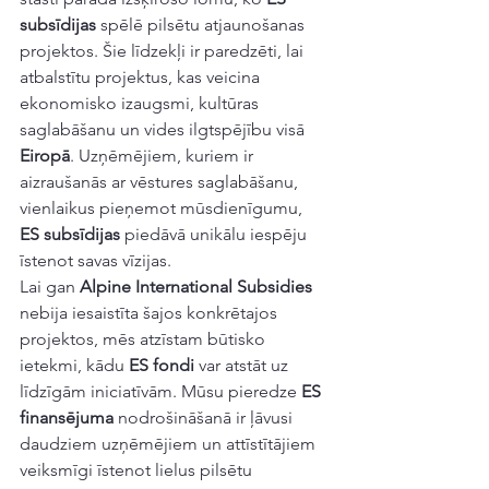
subsīdijas
 spēlē pilsētu atjaunošanas 
projektos. Šie līdzekļi ir paredzēti, lai 
atbalstītu projektus, kas veicina 
ekonomisko izaugsmi, kultūras 
saglabāšanu un vides ilgtspējību visā 
Eiropā
. Uzņēmējiem, kuriem ir 
aizraušanās ar vēstures saglabāšanu, 
vienlaikus pieņemot mūsdienīgumu, 
ES subsīdijas
 piedāvā unikālu iespēju 
īstenot savas vīzijas.
Lai gan 
Alpine International Subsidies
nebija iesaistīta šajos konkrētajos 
projektos, mēs atzīstam būtisko 
ietekmi, kādu 
ES fondi
 var atstāt uz 
līdzīgām iniciatīvām. Mūsu pieredze 
ES 
finansējuma
 nodrošināšanā ir ļāvusi 
daudziem uzņēmējiem un attīstītājiem 
veiksmīgi īstenot lielus pilsētu 