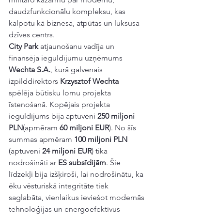
daudzfunkcionālu kompleksu, kas 
kalpotu kā biznesa, atpūtas un luksusa 
dzīves centrs.
City Park
 atjaunošanu vadīja un 
finansēja ieguldījumu uzņēmums 
Wechta S.A.
, kurā galvenais 
izpilddirektors 
Krzysztof Wechta
spēlēja būtisku lomu projekta 
īstenošanā. Kopējais projekta 
ieguldījums bija aptuveni 
250 miljoni 
PLN
(apmēram 
60 miljoni EUR
). No šīs 
summas apmēram 
100 miljoni PLN
(aptuveni 
24 miljoni EUR
) tika 
nodrošināti ar 
ES subsīdijām
. Šie 
līdzekļi bija izšķiroši, lai nodrošinātu, ka 
ēku vēsturiskā integritāte tiek 
saglabāta, vienlaikus ieviešot modernās 
tehnoloģijas un energoefektīvus 