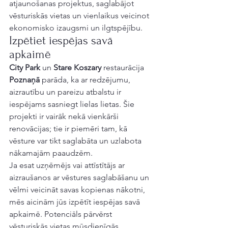
atjaunošanas projektus, saglabājot 
vēsturiskās vietas un vienlaikus veicinot 
ekonomisko izaugsmi un ilgtspējību.
Izpētiet iespējas savā 
apkaimē
City Park
 un 
Stare Koszary
 restaurācija 
Poznaņā
 parāda, ka ar redzējumu, 
aizrautību un pareizu atbalstu ir 
iespējams sasniegt lielas lietas. Šie 
projekti ir vairāk nekā vienkārši 
renovācijas; tie ir piemēri tam, kā 
vēsture var tikt saglabāta un uzlabota 
nākamajām paaudzēm.
Ja esat uzņēmējs vai attīstītājs ar 
aizraušanos ar vēstures saglabāšanu un 
vēlmi veicināt savas kopienas nākotni, 
mēs aicinām jūs izpētīt iespējas savā 
apkaimē. Potenciāls pārvērst 
vēsturiskās vietas mūsdienīgās, 