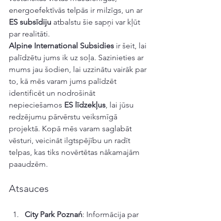
energoefektīvās telpās ir milzīgs, un ar 
ES subsīdiju
 atbalstu šie sapņi var kļūt 
par realitāti.
Alpine International Subsidies
 ir šeit, lai 
palīdzētu jums ik uz soļa. Sazinieties ar 
mums jau šodien, lai uzzinātu vairāk par 
to, kā mēs varam jums palīdzēt 
identificēt un nodrošināt 
nepieciešamos 
ES līdzekļus
, lai jūsu 
redzējumu pārvērstu veiksmīgā 
projektā. Kopā mēs varam saglabāt 
vēsturi, veicināt ilgtspējību un radīt 
telpas, kas tiks novērtētas nākamajām 
paaudzēm.
Atsauces
City Park Poznań
: Informācija par 