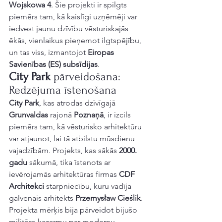
Wojskowa 4
. Šie projekti ir spilgts 
piemērs tam, kā kaislīgi uzņēmēji var 
iedvest jaunu dzīvību vēsturiskajās 
ēkās, vienlaikus pieņemot ilgtspējību, 
un tas viss, izmantojot 
Eiropas 
Savienības (ES) subsīdijas
.
City Park
 pārveidošana: 
Redzējuma īstenošana
City Park
, kas atrodas dzīvīgajā 
Grunvaldas
 rajonā 
Poznaņā
, ir izcils 
piemērs tam, kā vēsturisko arhitektūru 
var atjaunot, lai tā atbilstu mūsdienu 
vajadzībām. Projekts, kas sākās 
2000. 
gadu
 sākumā, tika īstenots ar 
ievērojamās arhitektūras firmas 
CDF 
Architekci
 starpniecību, kuru vadīja 
galvenais arhitekts 
Przemysław Cieślik
. 
Projekta mērķis bija pārveidot bijušo 
militāro kazarmu par modernu, 