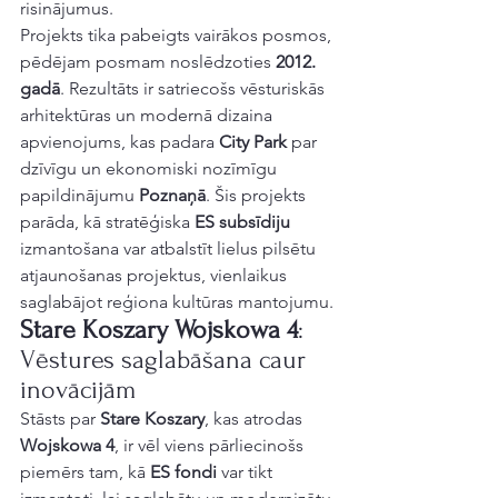
risinājumus.
Projekts tika pabeigts vairākos posmos, 
pēdējam posmam noslēdzoties 
2012. 
gadā
. Rezultāts ir satriecošs vēsturiskās 
arhitektūras un modernā dizaina 
apvienojums, kas padara 
City Park
 par 
dzīvīgu un ekonomiski nozīmīgu 
papildinājumu 
Poznaņā
. Šis projekts 
parāda, kā stratēģiska 
ES subsīdiju
izmantošana var atbalstīt lielus pilsētu 
atjaunošanas projektus, vienlaikus 
saglabājot reģiona kultūras mantojumu.
Stare Koszary
Wojskowa 4
: 
Vēstures saglabāšana caur 
inovācijām
Stāsts par 
Stare Koszary
, kas atrodas 
Wojskowa 4
, ir vēl viens pārliecinošs 
piemērs tam, kā 
ES fondi
 var tikt 