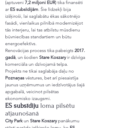
(aptuveni 
7,2 miljoni EUR
) tika finansēti 
ar 
ES subsīdijām
. Šie līdzekļi bija 
izšķiroši, lai saglabātu ēkas sākotnējo 
fasādi, vienlaikus pilnībā modernizējot 
tās interjeru, lai tas atbilstu mūsdienu 
būvniecības standartiem un būtu 
energoefektīvs.
Renovācijas process tika pabeigts 
2017. 
gadā
, un šodien 
Stare Koszary
 ir dzīvīga 
komerciāla un dzīvojamā telpa. 
Projekts ne tikai saglabāja daļu no 
Poznaņas
 vēstures, bet arī piesaistīja 
jaunus uzņēmumus un iedzīvotājus šajā 
apgabalā, veicinot pilsētas 
ekonomisko izaugsmi.
ES subsīdiju
 loma pilsētu 
atjaunošanā
City Park
 un 
Stare Koszary
 panākumu 
stāsti parāda izšķirošo lomu, ko 
ES 