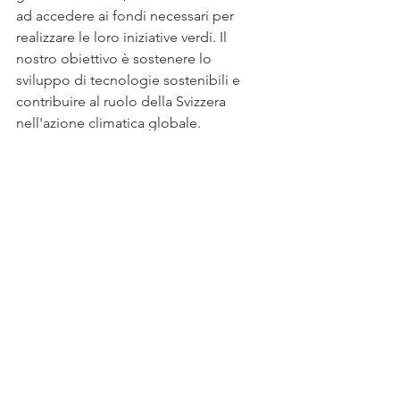
ad accedere ai fondi necessari per 
realizzare le loro iniziative verdi. Il 
nostro obiettivo è sostenere lo 
sviluppo di tecnologie sostenibili e 
contribuire al ruolo della Svizzera 
nell'azione climatica globale.
Attraverso il nostro lavoro, garantiamo 
che le aziende svizzere rimangano 
competitive e innovative, sfruttando 
appieno le sovvenzioni e i supporti 
disponibili, sia a livello locale che 
internazionale. Mentre la Svizzera 
continua a collaborare con l'UE sugli 
obiettivi climatici, siamo determinati a 
essere un attore chiave nella 
promozione dell'agenda di 
sostenibilità del paese.