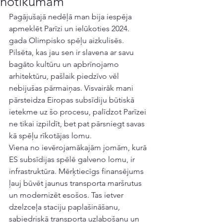
notikumam
Pagājušajā nedēļā man bija iespēja 
apmeklēt Parīzi un ielūkoties 2024. 
gada Olimpisko spēļu aizkulisēs. 
Pilsēta, kas jau sen ir slavena ar savu 
bagāto kultūru un apbrīnojamo 
arhitektūru, pašlaik piedzīvo vēl 
nebijušas pārmaiņas. Visvairāk mani 
pārsteidza Eiropas subsīdiju būtiskā 
ietekme uz šo procesu, palīdzot Parīzei 
ne tikai izpildīt, bet pat pārsniegt savas 
kā spēļu rīkotājas lomu.
Viena no ievērojamākajām jomām, kurā 
ES subsīdijas spēlē galveno lomu, ir 
infrastruktūra. Mērķtiecīgs finansējums 
ļauj būvēt jaunus transporta maršrutus 
un modernizēt esošos. Tas ietver 
dzelzceļa staciju paplašināšanu, 
sabiedriskā transporta uzlabošanu un 