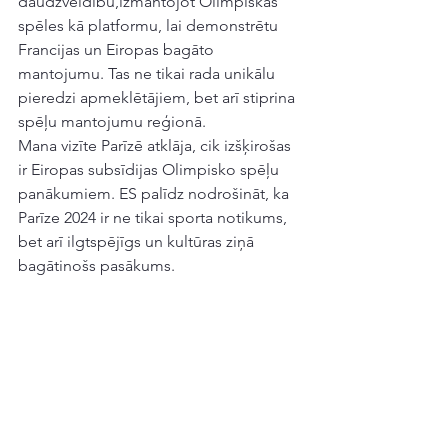
daudzveidību,izmantojot Olimpiskās 
spēles kā platformu, lai demonstrētu 
Francijas un Eiropas bagāto 
mantojumu. Tas ne tikai rada unikālu 
pieredzi apmeklētājiem, bet arī stiprina 
spēļu mantojumu reģionā.
Mana vizīte Parīzē atklāja, cik izšķirošas 
ir Eiropas subsīdijas Olimpisko spēļu 
panākumiem. ES palīdz nodrošināt, ka 
Parīze 2024 ir ne tikai sporta notikums, 
bet arī ilgtspējīgs un kultūras ziņā 
bagātinošs pasākums.