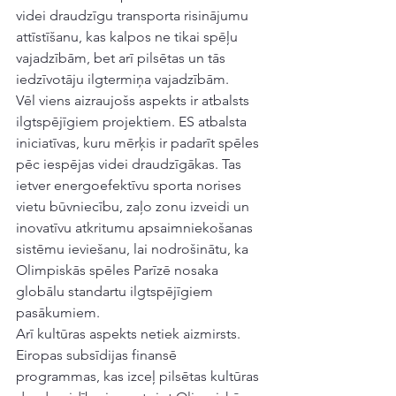
videi draudzīgu transporta risinājumu 
attīstīšanu, kas kalpos ne tikai spēļu 
vajadzībām, bet arī pilsētas un tās 
iedzīvotāju ilgtermiņa vajadzībām.
Vēl viens aizraujošs aspekts ir atbalsts 
ilgtspējīgiem projektiem. ES atbalsta 
iniciatīvas, kuru mērķis ir padarīt spēles 
pēc iespējas videi draudzīgākas. Tas 
ietver energoefektīvu sporta norises 
vietu būvniecību, zaļo zonu izveidi un 
inovatīvu atkritumu apsaimniekošanas 
sistēmu ieviešanu, lai nodrošinātu, ka 
Olimpiskās spēles Parīzē nosaka 
globālu standartu ilgtspējīgiem 
pasākumiem.
Arī kultūras aspekts netiek aizmirsts. 
Eiropas subsīdijas finansē 
programmas, kas izceļ pilsētas kultūras 