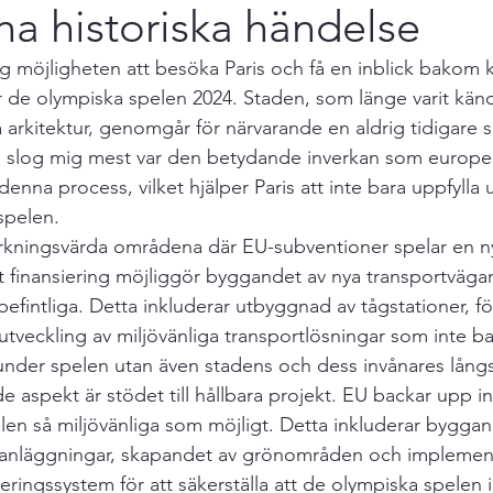
na historiska händelse
g möjligheten att besöka Paris och få en inblick bakom k
 de olympiska spelen 2024. Staden, som länge varit känd 
a arkitektur, genomgår för närvarande en aldrig tidigare 
m slog mig mest var den betydande inverkan som europe
enna process, vilket hjälper Paris att inte bara uppfylla u
 spelen.
kningsvärda områdena där EU-subventioner spelar en nyc
at finansiering möjliggör byggandet av nya transportväga
fintliga. Detta inkluderar utbyggnad av tågstationer, fö
 utveckling av miljövänliga transportlösningar som inte b
nder spelen utan även stadens och dess invånares långs
 aspekt är stödet till hållbara projekt. EU backar upp ini
spelen så miljövänliga som möjligt. Detta inkluderar byggan
rtanläggningar, skapandet av grönområden och implemen
teringssystem för att säkerställa att de olympiska spelen i 