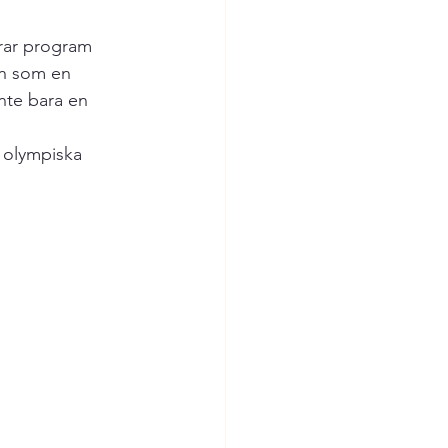
erar program 
en som en 
inte bara en 
 olympiska 