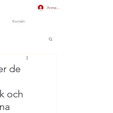
Anmelden
Kontakt
er de
ök och
rna