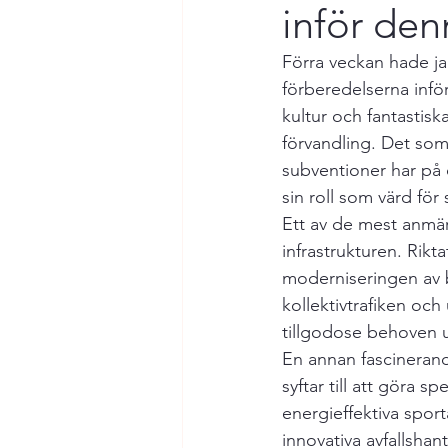
inför den
Förra veckan hade ja
förberedelserna inför
kultur och fantastisk
förvandling. Det so
subventioner har på d
sin roll som värd för
Ett av de mest anmär
infrastrukturen. Rikt
moderniseringen av be
kollektivtrafiken och
tillgodose behoven u
En annan fascinerande
syftar till att göra 
energieffektiva spo
innovativa avfallshan