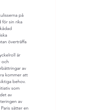
ulisserna på 
för sin rika 
skådad 
iska 
tan överträffa 
kelroll är 
r och 
rbättringar av 
ara kommer att 
iktiga behov.
tiativ som 
det av 
teringen av 
Paris sätter en 