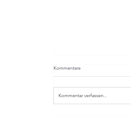
Kommentare
Kommentar verfassen...
Switzerland today Announces
St. Jakobshalle in Basel as
Host for Eurovision 2025: